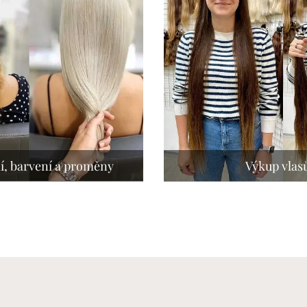
í, barvení a proměny
Výkup vlas