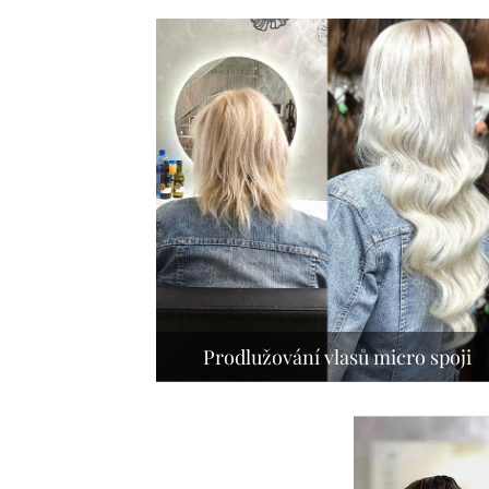
Prodlužování vlasů micro spoji