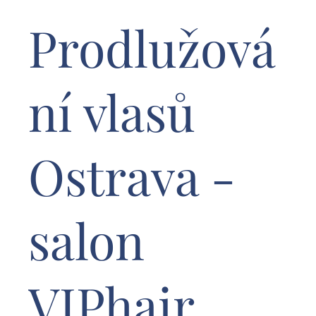
Prodlužová
ní vlasů
Ostrava -
salon
VIPhair