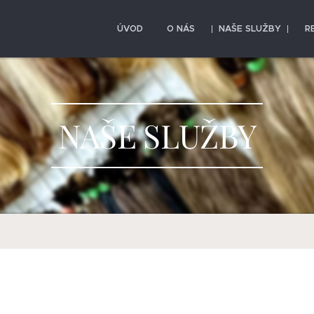
ÚVOD
O NÁS
NAŠE SLUŽBY
R
NAŠE SLUŽBY