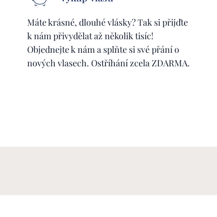
Máte krásné, dlouhé vlásky? Tak si přijďte
k nám přivydělat až několik tisíc!
Objednejte k nám a splňte si své přání o
nových vlasech. Ostříhání zcela ZDARMA.