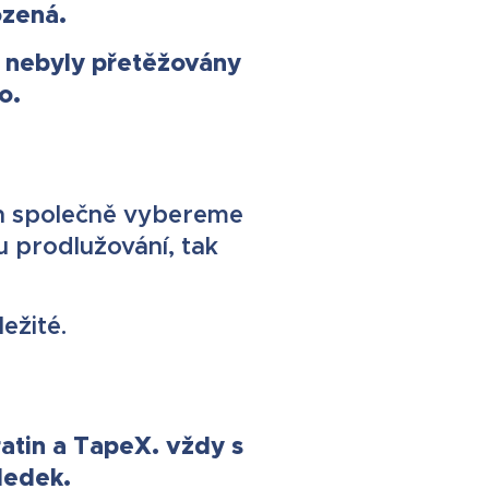
ozená.
nebyly přetěžovány
y
o.
h společně vybereme
u prodlužování, tak
ežité.
atin a TapeX. vždy s
ledek.