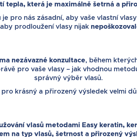
tí tepla, která je maximálně šetrná a přir
 je pro nás zásadní, aby vaše vlastní vlas
nepoškozoval
 aby prodloužení vlasy nijak
rma nezávazné konzultace
, během kterýc
 právě pro vaše vlasy – jak vhodnou metod
správný výběr vlasů.
je pro krásný a přirozený výsledek velmi důl
užování vlasů metodami Easy keratin, ker
em na typ vlasů, šetrnost a přirozený výs