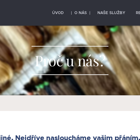
ÚVOD
O NÁS
NAŠE SLUŽBY
R
Proč u nás?
 jiné. Nejdříve nasloucháme vašim přáním