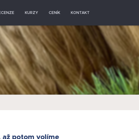
ECENZE
KURZY
CENÍK
KONTAKT
, až potom volíme