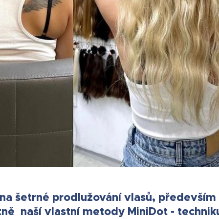
 na šetrné prodlužování vlasů, předevší
tně naší vlastní metody MiniDot - technik