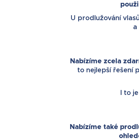
použi
U prodlužování vlasů
a
Nabízíme zcela zda
to nejlepší řešení
I to 
Nabízíme také prodl
ohled