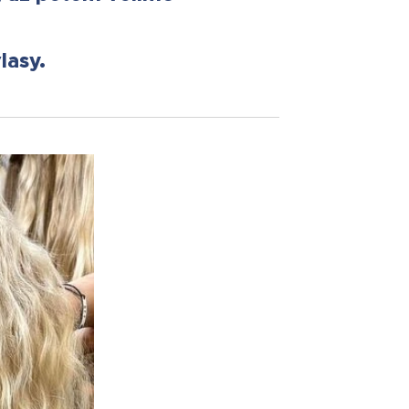
lasy.